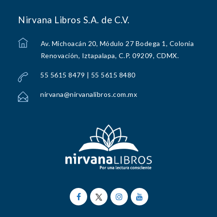
Nirvana Libros S.A. de C.V.
Av. Michoacán 20, Módulo 27 Bodega 1, Colonia
Renovación, Iztapalapa, C.P. 09209, CDMX.
55 5615 8479 | 55 5615 8480
nirvana@nirvanalibros.com.mx