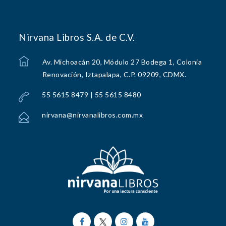
Nirvana Libros S.A. de C.V.
Av. Michoacán 20, Módulo 27 Bodega 1, Colonia
Renovación, Iztapalapa, C.P. 09209, CDMX.
55 5615 8479 | 55 5615 8480
nirvana@nirvanalibros.com.mx