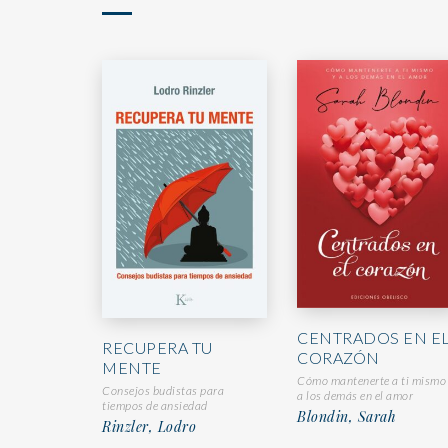
CENTRADOS EN E
RECUPERA TU
CORAZÓN
MENTE
Cómo mantenerte a ti mismo
Consejos budistas para
a los demás en el amor
tiempos de ansiedad
Blondin, Sarah
Rinzler, Lodro