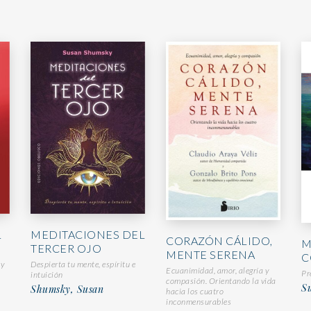
L
MEDITACIONES DEL
CORAZÓN CÁLIDO,
M
TERCER OJO
MENTE SERENA
C
 y
Despierta tu mente, espíritu e
Ecuanimidad, amor, alegría y
Pr
intuición
compasión. Orientando la vida
S
Shumsky, Susan
hacia los cuatro
inconmensurables