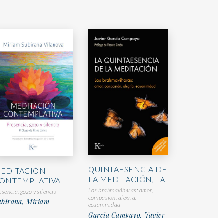
QUINTAESENCIA DE
EDITACIÓN
LA MEDITACIÓN, LA
ONTEMPLATIVA
Los brahmaviharas: amor,
esencia, gozo y silencio
compasión, alegría,
ubirana, Miriam
ecuanimidad
Garcia Campayo, Javier