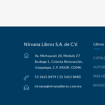
Nirvana Libros S.A. de C.V.
Libros
Av. Michoacán 20, Módulo 27
CATÁ
Bodega 1, Colonia Renovación,
AUTOR
Iztapalapa, C.P. 09209, CDMX.
MÁS V
55 5615 8479 | 55 5615 8480
NOVE
nirvana@nirvanalibros.com.mx