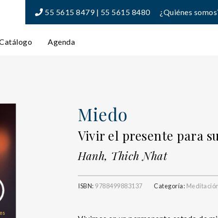
55 5615 8479 | 55 5615 8480
¿Quiénes somos
Catálogo
Agenda
Miedo
Vivir el presente para 
Hanh, Thich Nhat
ISBN:
9788499883137
Categoría:
Meditació