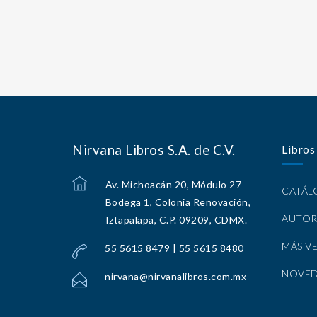
Nirvana Libros S.A. de C.V.
Libros
Av. Michoacán 20, Módulo 27
CATÁ
Bodega 1, Colonia Renovación,
AUTOR
Iztapalapa, C.P. 09209, CDMX.
MÁS V
55 5615 8479 | 55 5615 8480
NOVE
nirvana@nirvanalibros.com.mx