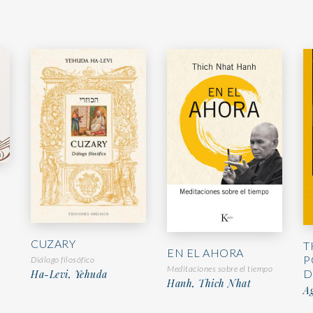
CUZARY
T
EN EL AHORA
P
Diálogo filosófico
Meditaciones sobre el tiempo
D
Ha-Levi, Yehuda
Hanh, Thich Nhat
A