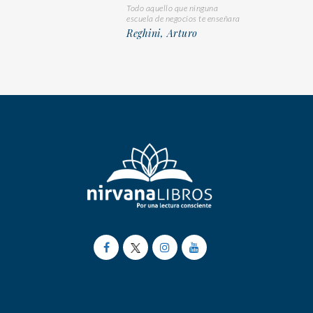
Todo aquello que ninguna
escuela de negocios te enseñara
Reghini, Arturo