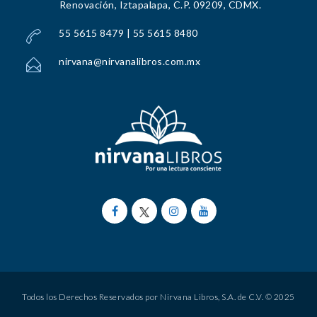
Renovación, Iztapalapa, C.P. 09209, CDMX.
55 5615 8479 | 55 5615 8480
nirvana@nirvanalibros.com.mx
Todos los Derechos Reservados por Nirvana Libros, S.A. de C.V. © 2025