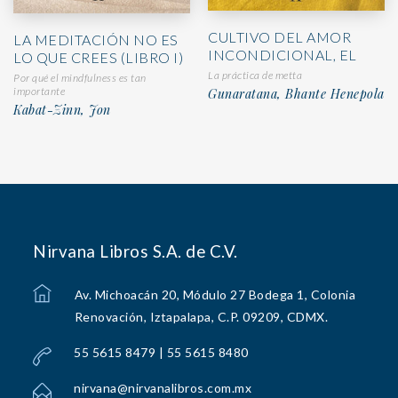
CULTIVO DEL AMOR
LA MEDITACIÓN NO ES
INCONDICIONAL, EL
LO QUE CREES (LIBRO I)
La práctica de metta
Por qué el mindfulness es tan
importante
Gunaratana, Bhante Henepola
Kabat-Zinn, Jon
Nirvana Libros S.A. de C.V.
Av. Michoacán 20, Módulo 27 Bodega 1, Colonia
Renovación, Iztapalapa, C.P. 09209, CDMX.
55 5615 8479 | 55 5615 8480
nirvana@nirvanalibros.com.mx