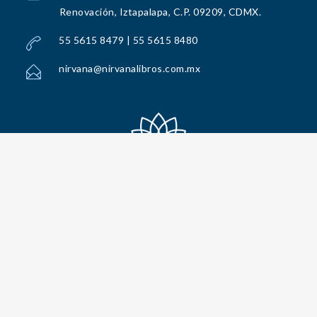
Renovación, Iztapalapa, C.P. 09209, CDMX.
55 5615 8479 | 55 5615 8480
nirvana@nirvanalibros.com.mx
Todos los Derechos Reservados por Nirvana Libros, S.A. de C.V. © 2025