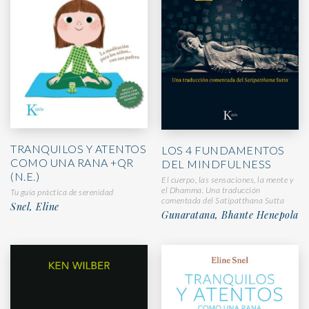
TRANQUILOS Y ATENTOS
LOS 4 FUNDAMENTOS
COMO UNA RANA +QR
DEL MINDFULNESS
(N.E.)
El cuerpo, las sensaciones, la mente y
el Dhamma. Una traducción
Tu guía práctica de serenidad
comentada del Satipatthana Sutta
Snel, Eline
Gunaratana, Bhante Henepola