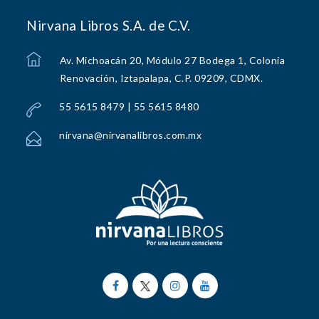
Nirvana Libros S.A. de C.V.
Av. Michoacán 20, Módulo 27 Bodega 1, Colonia
Renovación, Iztapalapa, C.P. 09209, CDMX.
55 5615 8479 | 55 5615 8480
nirvana@nirvanalibros.com.mx