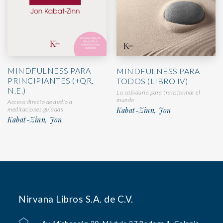
MINDFULNESS PARA
MINDFULNESS PARA
PRINCIPIANTES (+QR,
TODOS (LIBRO IV)
N.E.)
La sabiduría para transformar el
mundo
Acceso directo de audio a
meditaciones guiadas
Kabat-Zinn, Jon
Kabat-Zinn, Jon
Nirvana Libros S.A. de C.V.