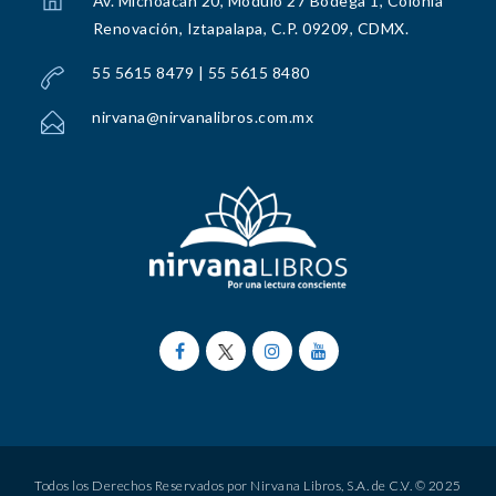
Av. Michoacán 20, Módulo 27 Bodega 1, Colonia
Renovación, Iztapalapa, C.P. 09209, CDMX.
55 5615 8479 | 55 5615 8480
nirvana@nirvanalibros.com.mx
Todos los Derechos Reservados por Nirvana Libros, S.A. de C.V. © 2025