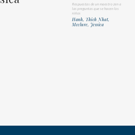
Respuestas de un maestro zen a
las preguntas que se hacen los
niños
Hanh, Thich Nhat,
Mcclure, Jessica