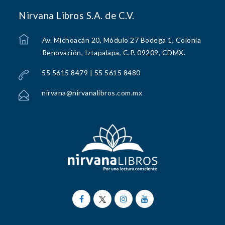
Nirvana Libros S.A. de C.V.
Av. Michoacán 20, Módulo 27 Bodega 1, Colonia
Renovación, Iztapalapa, C.P. 09209, CDMX.
55 5615 8479 | 55 5615 8480
nirvana@nirvanalibros.com.mx