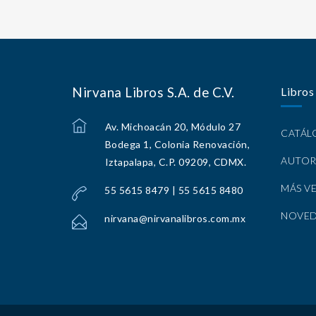
Nirvana Libros S.A. de C.V.
Libros
Av. Michoacán 20, Módulo 27
CATÁ
Bodega 1, Colonia Renovación,
AUTOR
Iztapalapa, C.P. 09209, CDMX.
MÁS V
55 5615 8479 | 55 5615 8480
NOVE
nirvana@nirvanalibros.com.mx