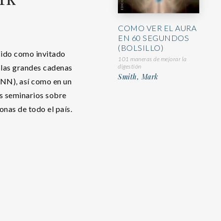
COMO VER EL AURA
EN 60 SEGUNDOS
(BOLSILLO)
cido como invitado
101 maneras de mejorar la
digestión
 las grandes cadenas
Smith, Mark
NN), así como en un
s seminarios sobre
onas de todo el país.