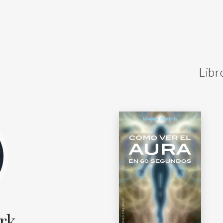
Libr
rk