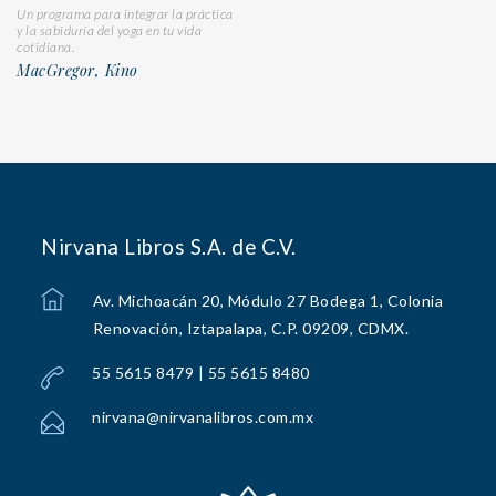
Un programa para integrar la práctica
y la sabiduría del yoga en tu vida
cotidiana.
MacGregor, Kino
Nirvana Libros S.A. de C.V.
Av. Michoacán 20, Módulo 27 Bodega 1, Colonia
Renovación, Iztapalapa, C.P. 09209, CDMX.
55 5615 8479 | 55 5615 8480
nirvana@nirvanalibros.com.mx