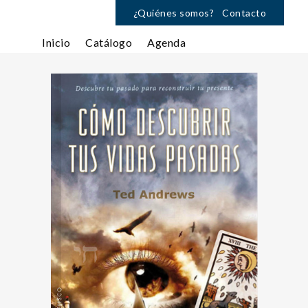
¿Quiénes somos?
Contacto
Inicio
Catálogo
Agenda