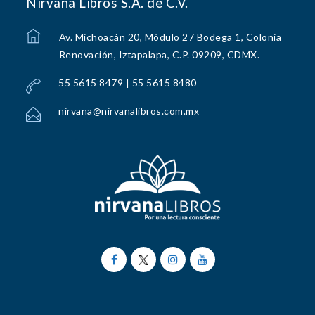
Nirvana Libros S.A. de C.V.
Av. Michoacán 20, Módulo 27 Bodega 1, Colonia
Renovación, Iztapalapa, C.P. 09209, CDMX.
55 5615 8479 | 55 5615 8480
nirvana@nirvanalibros.com.mx