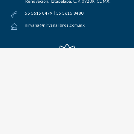
Renovación, Iztapalapa, C.P. 09209, CDMX.
55 5615 8479 | 55 5615 8480
nirvana@nirvanalibros.com.mx
Todos los Derechos Reservados por Nirvana Libros, S.A. de C.V. © 2025