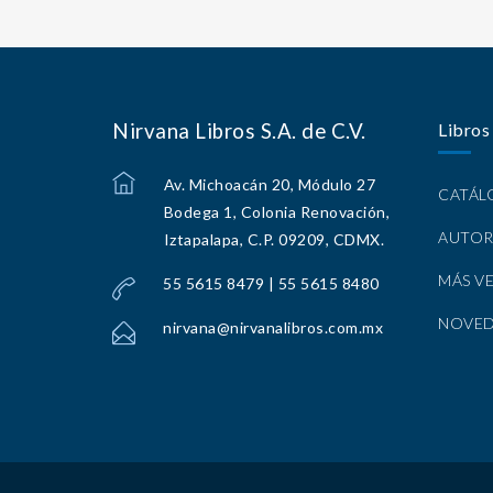
Nirvana Libros S.A. de C.V.
Libros
Av. Michoacán 20, Módulo 27
CATÁ
Bodega 1, Colonia Renovación,
AUTOR
Iztapalapa, C.P. 09209, CDMX.
MÁS V
55 5615 8479 | 55 5615 8480
NOVE
nirvana@nirvanalibros.com.mx