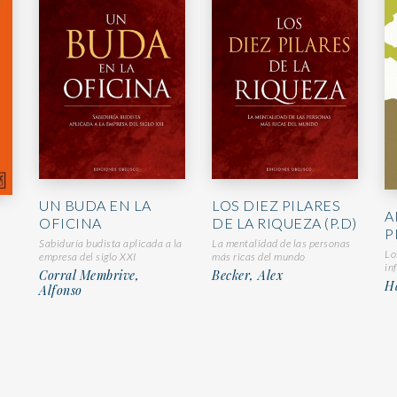
UN BUDA EN LA
LOS DIEZ PILARES
A
OFICINA
DE LA RIQUEZA (P.D)
P
Sabiduría budista aplicada a la
La mentalidad de las personas
Lo
empresa del siglo XXI
más ricas del mundo
in
Corral Membrive,
Becker, Alex
Ha
Alfonso