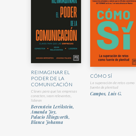
REIMAGINAR EL
CÓMO SÍ
PODER DE LA
La superación de retos como
COMUNICACIÓN
fuente de plenitud
Claves para que las empresas
Campos, Luis G.
conecten, sean relevantes,
lideren
Berenstein Lerikstein,
Amanda Joy,
Palacio Illingworth,
Blanca Johanna