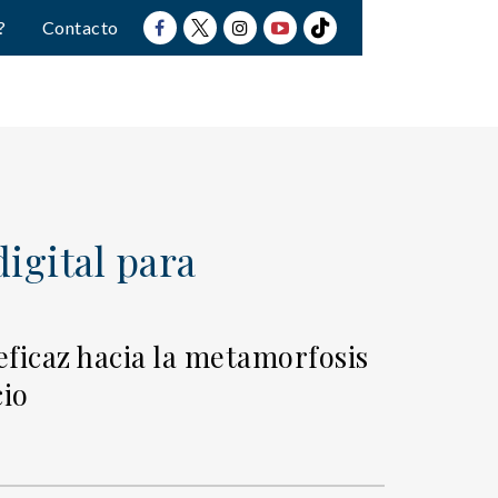
?
Contacto
igital para
eficaz hacia la metamorfosis
cio