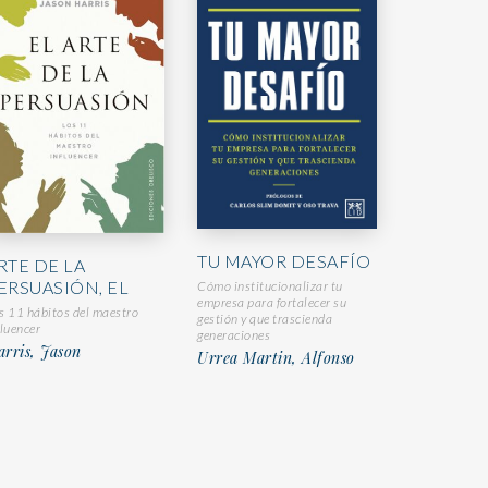
TU MAYOR DESAFÍO
RTE DE LA
ERSUASIÓN, EL
Cómo institucionalizar tu
empresa para fortalecer su
s 11 hábitos del maestro
gestión y que trascienda
fluencer
generaciones
rris, Jason
Urrea Martin, Alfonso