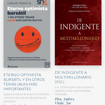
DE INDIGENTE A
ETERNO OPTIMISTA
MULTIMILLONARIO
BURSÁTIL Y EN OTROS
(P.D.)
TEMAS (AUN) MÁS
Los 18 principios para atraer la
IMPORTANTES
riqueza y crear oportunidades
Supera tu temor de invertir en la Bolsa
ilimitadas
y disfruta la creación de patrimonio
Pira, Andres,
que ofrece
Vitale, Joe