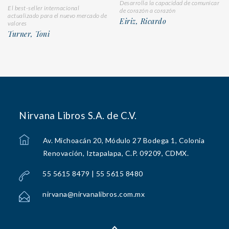
Desarrolla la capacidad de comunicar
El best-seller internacional
de corazón a corazón
actualizado para el nuevo mercado de
Eiriz, Ricardo
valores
Turner, Toni
Nirvana Libros S.A. de C.V.
Av. Michoacán 20, Módulo 27 Bodega 1, Colonia
Renovación, Iztapalapa, C.P. 09209, CDMX.
55 5615 8479 | 55 5615 8480
nirvana@nirvanalibros.com.mx