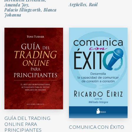
Argüelles, Raúl
Amanda Joy,
Palacio Illingworth, Blanca
Johanna
GUÍA DEL TRADING
ONLINE PARA
COMUNICA CON ÉXITO
PRINCIPIANTES