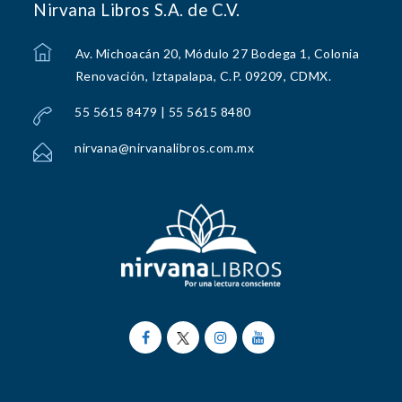
Nirvana Libros S.A. de C.V.
Av. Michoacán 20, Módulo 27 Bodega 1, Colonia
Renovación, Iztapalapa, C.P. 09209, CDMX.
55 5615 8479 | 55 5615 8480
nirvana@nirvanalibros.com.mx