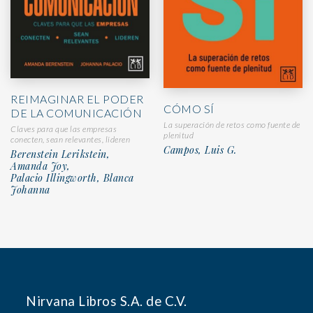
REIMAGINAR EL PODER
CÓMO SÍ
DE LA COMUNICACIÓN
La superación de retos como fuente de
Claves para que las empresas
plenitud
conecten, sean relevantes, lideren
Campos, Luis G.
Berenstein Lerikstein,
Amanda Joy,
Palacio Illingworth, Blanca
Johanna
Nirvana Libros S.A. de C.V.