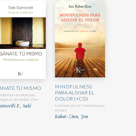
MINDFULNESS
ANATE TÚ MISMO
PARA ALIVIAR EL
ndfulness en medicina.
DOLOR (+CD)
ólogo de Jan Kabat-Zinn
ntorelli F., Saki
Contiene cd con 7 meditaciones
en mp3
Kabat-Zinn, Jon