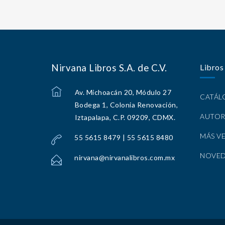
Nirvana Libros S.A. de C.V.
Libros
Av. Michoacán 20, Módulo 27
CATÁ
Bodega 1, Colonia Renovación,
AUTOR
Iztapalapa, C.P. 09209, CDMX.
MÁS V
55 5615 8479 | 55 5615 8480
NOVE
nirvana@nirvanalibros.com.mx