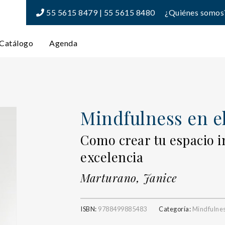
55 5615 8479 | 55 5615 8480
¿Quiénes somos
Catálogo
Agenda
Mindfulness en el
Como crear tu espacio i
excelencia
Marturano, Janice
ISBN:
9788499885483
Categoría:
Mindfulne