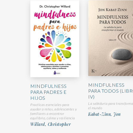
MINDFULNESS
MINDFULNESS
PARA TODOS (LIB
PARA PADRES E
IV)
HIJOS
La sabiduría para transform
Practicas esenciales para
el mundo
ayudar a niños, adolescentes y
Kabat-Zinn, Jon
familiares a encontrar
equilibrio, calma y resiliencia
Willard, Christopher