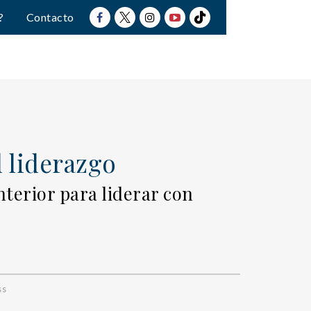
?
Contacto
 liderazgo
nterior para liderar con
ss