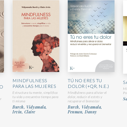
MINDFULNESS
TÚ NO ERES TU
S
PARA LAS MUJERES
DOLOR (+QR, N.E.)
RO
Mi
Estructura tu mente, simplifica
Mindfulness para aliviar el
Pr
tu vida y encuentra tiempo para
dolor, reducir el estrés y
Sa
ar
ti misma
recuperar el bienestar
Burch, Vidyamala,
Burch, Vidyamala,
Irvin, Claire
Penman, Danny