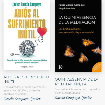
ADIÓS AL SUFRIMIENTO
QUINTAESENCIA DE LA
INÚTIL
MEDITACIÓN, LA
Cómo afrontar el dolor, superar los
Los brahmaviharas: amor, compasión,
momentos difíciles y controlar
alegría, ecuanimidad
nuestras emociones
Garcia Campayo, Javier
Garcia Campayo, Javier