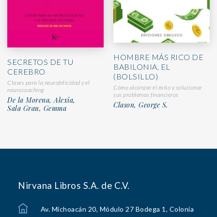
HOMBRE MÁS RICO DE
SECRETOS DE TU
BABILONIA, EL
CEREBRO
(BOLSILLO)
Claves para la neurofelicidad y el
Cómo alcanzar el éxito y solucionar
neurocoaching
sus problemas financieros
De la Morena, Alexia,
Clason, George S.
Sala Grau, Gemma
Nirvana Libros S.A. de C.V.
Av. Michoacán 20, Módulo 27 Bodega 1, Colonia