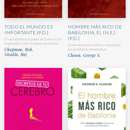
TODO EL MUNDO ES
HOMBRE MÁS RICO DE
IMPORTANTE (P.D.)
BABILONIA, EL (N.E.)
(P.D.)
El extraordinario poder de tratar a tus
empleados como si fueran tu familia
Cómo alcanzar el éxito y solucionar
Chapman, Bob,
tus problemas financieros
Sisodia, Raj
Clason, George S.