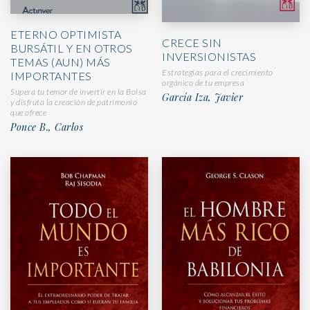
ETERNO OPTIMISTA
CRECE SIN
BURSÁTIL Y EN OTROS
INVERSIONISTAS
TEMAS (AUN) MÁS
Estrategias para el crecimiento
IMPORTANTES
orgánico de tu empresa
Supera tu temor de invertir en la Bolsa
García Iza, Javier
y disfruta la creación de patrimonio
que ofrece
Ponce B., Carlos