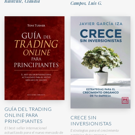
Rainville, Claudia
Campos, Luis G.
GUÍA DEL TRADING
ONLINE PARA
CRECE SIN
PRINCIPIANTES
INVERSIONISTAS
El best-seller internacional
Estrategias para el crecimiento
actualizado para el nuevo mercado de
orgánico de tu empresa