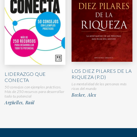
LOS DIEZ PILARES DE LA
LIDERAZGO QUE
RIQUEZA (P.D)
CONECTA
La mentalidad de las personas más
50 consejos con ejemplos prácticos.
ricas del mundo
Más de 250 recursos para desarrollar
Becker, Alex
todo tu potencial
Argüelles, Raúl