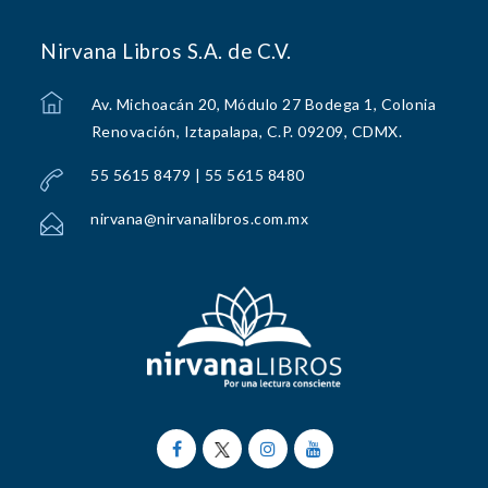
Nirvana Libros S.A. de C.V.
Av. Michoacán 20, Módulo 27 Bodega 1, Colonia
Renovación, Iztapalapa, C.P. 09209, CDMX.
55 5615 8479 | 55 5615 8480
nirvana@nirvanalibros.com.mx