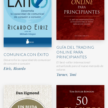
GUÍA DEL TRADING
ONLINE PARA
COMUNICA CON ÉXITO
PRINCIPIANTES
Desarrolla la capacidad de comunicar
El best-seller internacional
de corazón a corazón
actualizado para el nuevo mercado de
Eiriz, Ricardo
valores
Turner, Toni