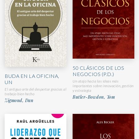
50 CLÁSICOS DE LOS
NEGOCIOS (P.D.)
BUDA EN LA OFICINA,
Un atajo hacia las ideas más
UN
importantes sobre innovación, gestión
El antiguo arte del despertar gracias al
y estrategia
trabajo bien hecho
Butler-Bowdon, Tom
Zigmond, Dan