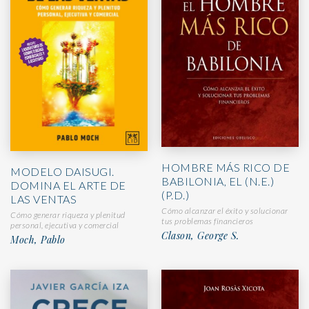
HOMBRE MÁS RICO DE
MODELO DAISUGI.
BABILONIA, EL (N.E.)
DOMINA EL ARTE DE
(P.D.)
LAS VENTAS
Cómo alcanzar el éxito y solucionar
Cómo generar riqueza y plenitud
tus problemas financieros
personal, ejecutiva y comercial
Clason, George S.
Moch, Pablo