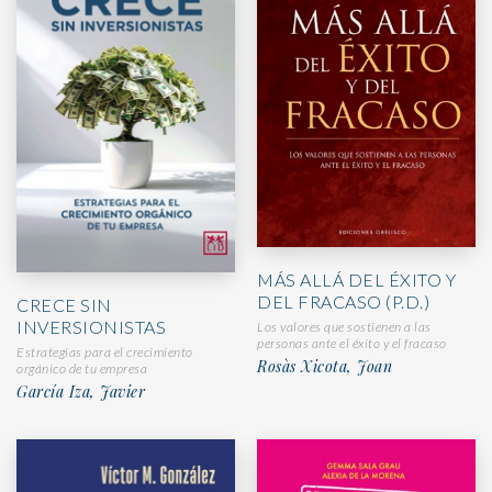
MÁS ALLÁ DEL ÉXITO Y
DEL FRACASO (P.D.)
CRECE SIN
INVERSIONISTAS
Los valores que sostienen a las
personas ante el éxito y el fracaso
Estrategias para el crecimiento
Rosàs Xicota, Joan
orgánico de tu empresa
García Iza, Javier