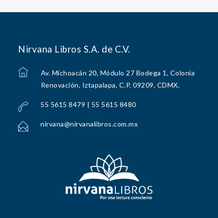
Nirvana Libros S.A. de C.V.
Av. Michoacán 20, Módulo 27 Bodega 1, Colonia
Renovación, Iztapalapa, C.P. 09209, CDMX.
55 5615 8479 | 55 5615 8480
nirvana@nirvanalibros.com.mx