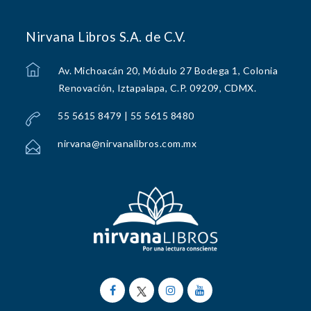
Nirvana Libros S.A. de C.V.
Av. Michoacán 20, Módulo 27 Bodega 1, Colonia
Renovación, Iztapalapa, C.P. 09209, CDMX.
55 5615 8479 | 55 5615 8480
nirvana@nirvanalibros.com.mx