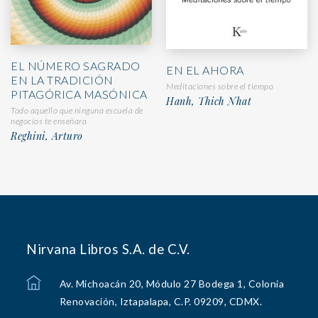
EL NÚMERO SAGRADO
EN EL AHORA
EN LA TRADICIÓN
Meditaciones sobre el tiempo
PITAGÓRICA MASÓNICA
Hanh, Thich Nhat
Todo aquello que ninguna escuela de
negocios te enseñara
Reghini, Arturo
Nirvana Libros S.A. de C.V.
Av. Michoacán 20, Módulo 27 Bodega 1, Colonia
Renovación, Iztapalapa, C.P. 09209, CDMX.