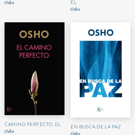
EL
Osho
Osho
CAMINO PERFECTO, EL
EN BUSCA DE LA PAZ
Osho
Osho