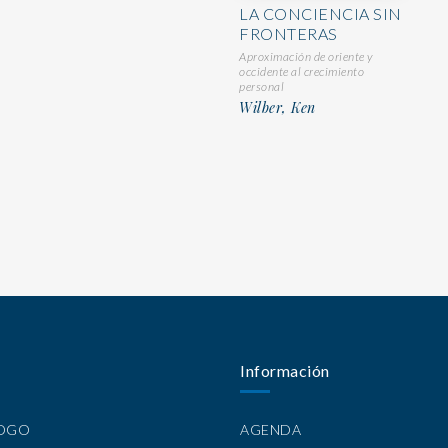
LA CONCIENCIA SIN
FRONTERAS
Aproximación de oriente y
occidente al crecimiento
personal
Wilber, Ken
Información
LOGO
AGENDA