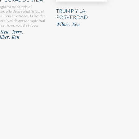
ograma orientado al
TRUMP Y LA
sarrollo de la salud física, el
uilibrio emocional, la lucidez
POSVERDAD
ntal y el despertar espiritual
Wilber, Ken
l ser humano del siglo xx
tten, Terry,
lber, Ken