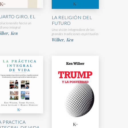
UARTO GIRO, EL
LA RELIGIÓN DEL
FUTURO
olucionando hacia un
dismo integral
Una visión integradora de las
lber, Ken
grandes tradiciones espirituales
Wilber, Ken
A PRACTICA
NTEGRAL DE VIDA