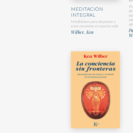
Pr
MEDITACIÓN
de
INTEGRAL
eq
me
Mindfulness para despertar y
de
estar presentes en nuestra vida
Pa
Wilber, Ken
Wi