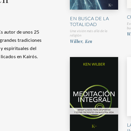
C
EN BUSCA DE LA
Ev
TOTALIDAD
bu
Una visión más allá de la
 Es autor de unos 25
Wi
religión
 grandes tradiciones
Wilber, Ken
 y espirituales del
licados en Kairós.
L
I