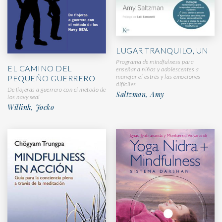
LUGAR TRANQUILO, UN
Programa de mindfulness para
EL CAMINO DEL
enseñar a niños y adolescentes a
manejar el estrés y las emociones
PEQUEÑO GUERRERO
difíciles
De flojeras a guerrero con el método de
Saltzman, Amy
los navy seal
Willink, Jocko