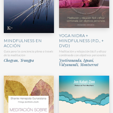
YOGA NIDRA +
MINDFULNESS EN
MINDFULNESS (P.D., +
ACCIÓN
DVD)
Guía para la conciencia plena a través
Meditación y relajación fácil y eficaz
de la meditación
combinada con objetivos personales
Chogyan, Trungpa
Jyotirananda, Ignasi,
Vidyanandi, Montserrat