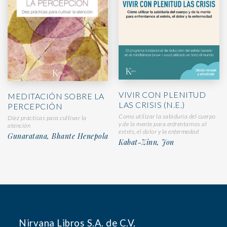
VIVIR CON PLENITUD
MEDITACIÓN SOBRE LA
LAS CRISIS (N.E.)
PERCEPCIÓN
Como utilizar la sabiduría del cuerpo
Diez prácticas para cultivar la
y de la mente para enfrentarnos al
atención
estrés, el dolor y la enfermedad
Gunaratana, Bhante Henepola
Kabat-Zinn, Jon
Nirvana Libros S.A. de C.V.