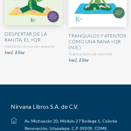
DESPERTAR DE LA
TRANQUILOS Y ATENTOS
RANITA, EL +QR
COMO UNA RANA +QR
Meditación con los más pequeños
(N.E.)
Snel, Eline
Tu guía práctica de serenidad
Snel, Eline
Nirvana Libros S.A. de C.V.
Av. Michoacán 20, Módulo 27 Bodega 1, Colonia
Renovación, Iztapalapa, C.P. 09209, CDMX.