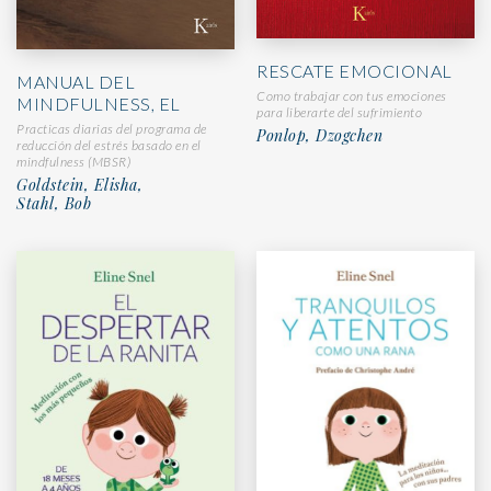
RESCATE EMOCIONAL
MANUAL DEL
Como trabajar con tus emociones
MINDFULNESS, EL
para liberarte del sufrimiento
Practicas diarias del programa de
Ponlop, Dzogchen
reducción del estrés basado en el
mindfulness (MBSR)
Goldstein, Elisha,
Stahl, Bob