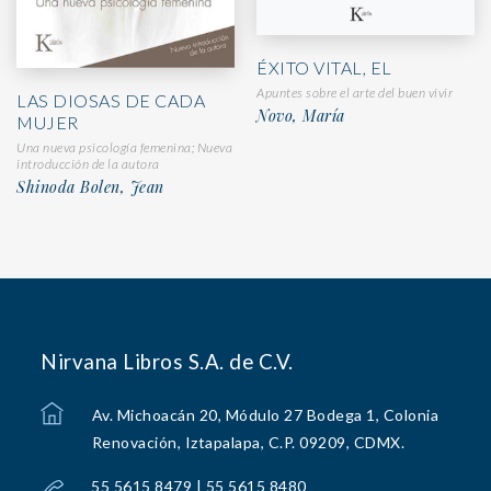
ÉXITO VITAL, EL
Apuntes sobre el arte del buen vivir
LAS DIOSAS DE CADA
Novo, María
MUJER
Una nueva psicología femenina; Nueva
introducción de la autora
Shinoda Bolen, Jean
Nirvana Libros S.A. de C.V.
Av. Michoacán 20, Módulo 27 Bodega 1, Colonia
Renovación, Iztapalapa, C.P. 09209, CDMX.
55 5615 8479 | 55 5615 8480