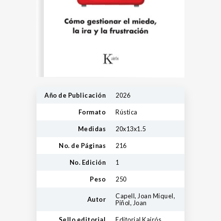
Año de Publicación
2026
Formato
Rústica
Medidas
20x13x1.5
No. de Páginas
216
No. Edición
1
Peso
250
Capell, Joan Miquel,
Autor
Piñol, Joan
Sello editorial
Editorial Kairós