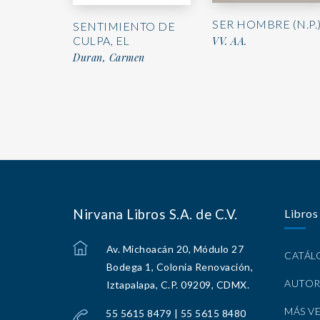
SER HOMBRE (N.P.
SENTIMIENTO DE
CULPA, EL
VV. AA.
Duran, Carmen
Nirvana Libros S.A. de C.V.
Libros
Av. Michoacán 20, Módulo 27
CATÁ
Bodega 1, Colonia Renovación,
AUTOR
Iztapalapa, C.P. 09209, CDMX.
MÁS V
55 5615 8479 | 55 5615 8480