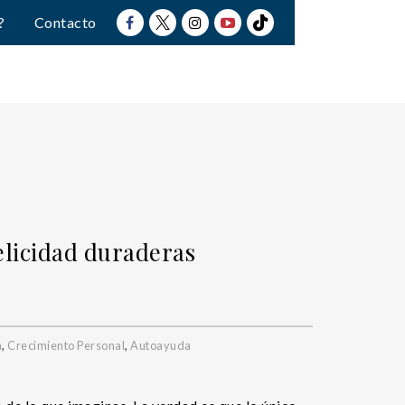
?
Contacto
elicidad duraderas
a
,
Crecimiento Personal
,
Autoayuda