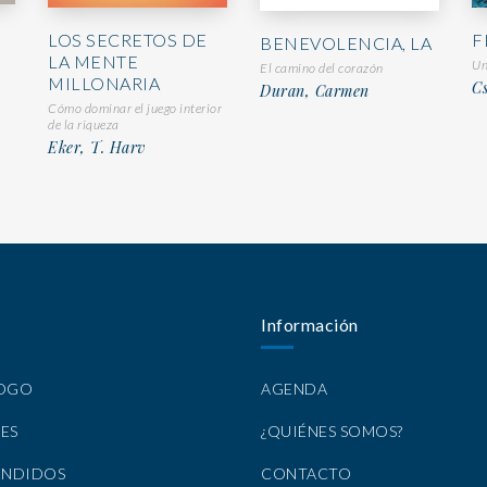
)
LOS SECRETOS DE
F
BENEVOLENCIA, LA
LA MENTE
Un
El camino del corazón
MILLONARIA
Cs
Duran, Carmen
Cómo dominar el juego interior
de la riqueza
Eker, T. Harv
Información
LOGO
AGENDA
ES
¿QUIÉNES SOMOS?
ENDIDOS
CONTACTO