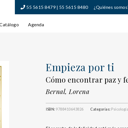
55 5615 8479 | 55 5615 8480
¿Quiénes somos
Catálogo
Agenda
Empieza por ti
Cómo encontrar paz y f
Bernal, Lorena
ISBN:
9788410643826
Categorías:
Psicologí