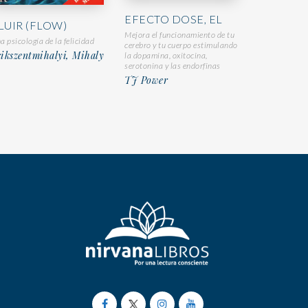
EFECTO DOSE, EL
LUIR (FLOW)
Mejora el funcionamiento de tu
a psicología de la felicidad
cerebro y tu cuerpo estimulando
ikszentmihalyi, Mihaly
la dopamina, oxitocina,
serotonina y las endorfinas
TJ Power