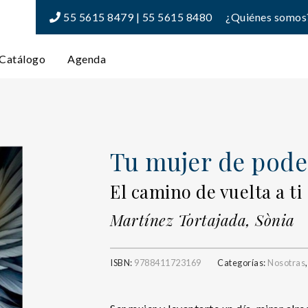
55 5615 8479 | 55 5615 8480
¿Quiénes somos
Catálogo
Agenda
Tu mujer de pode
El camino de vuelta a ti
Martínez Tortajada, Sònia
ISBN:
9788411723169
Categorías:
Nosotras