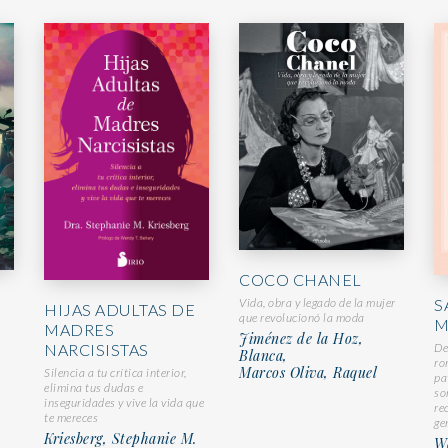
COCO CHANEL
S
Vida, obra y legado de la mujer
HIJAS ADULTAS DE
que revolucionó la moda
M
MADRES
Jiménez de la Hoz,
De
NARCISISTAS
Blanca,
ro
Marcos Oliva, Raquel
Silencia a tu crítica interior,
pa
elimina tus dudas e
so
inseguridades y vive la vida que
re
te mereces
ge
Kriesberg, Stephanie M.
W