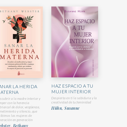
HAZ ESPACIO A TU
ANAR LA HERIDA
MUJER INTERIOR
ATERNA
Despierta en ti la sabiduría y la
scubrir a la madre interior y
creatividad de tu feminidad
mper con la herencia
triarcal de dolor, vergüenza,
Hühn, Susanne
metimiento y silencio, que
cibimos las mujeres de
neración en generación
ebster, Bethany