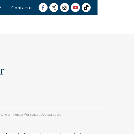
?
Contacto
r
,
Crecimiento Personal
,
Autoayuda