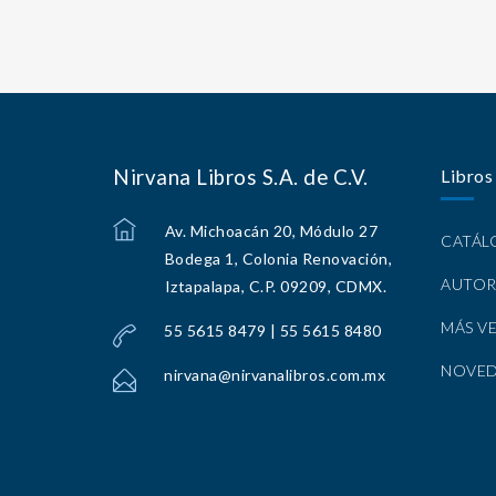
Nirvana Libros S.A. de C.V.
Libros
Av. Michoacán 20, Módulo 27
CATÁ
Bodega 1, Colonia Renovación,
AUTOR
Iztapalapa, C.P. 09209, CDMX.
MÁS V
55 5615 8479 | 55 5615 8480
NOVE
nirvana@nirvanalibros.com.mx