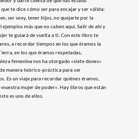
ededor y darte cuenta de que has estado
que te dice cómo ser para encajar y ser válida:
n, ser sexy, tener hijos, no quejarte por la
l ejemplos más que no caben aquí. Salir de ahí y
er te guiará de vuelta a ti. Con este libro te
ujeres, a recordar tiempos en los que éramos la
ierra, en los que éramos respetadas,
aleza femenina nos ha otorgado «siete dones»
 de manera teórico-práctica para ser
s. Es un viaje para recordar quiénes éramos,
 «nuestra mujer de poder». Hay libros que están
ste es uno de ellos.