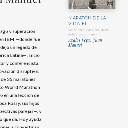
MARATÓN DE LA
VIDA, EL
Vence tus miedos, resiste el
razgo y superación
dolor, ¡cruza la meta!
s en IBM —donde fue
Ávalos Vega, Juan
Manuel
dejó un legado de
rica Latina—, inició
or y conferencista,
ovación disruptiva.
 de 35 maratones
inco World Marathon
 en una lección de
osa Rossy, sus hijos
pectivas parejas—, y
so que da. Hoy ayuda
ones a convertir su