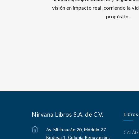
visión en impacto real, corriendo la vi
propósito.
Nirvana Libros S.A. de C.V.
Libros
Av. Michoacán 20, Módulo 27
CATÁ
Bodega 1, Colonia Renovación,