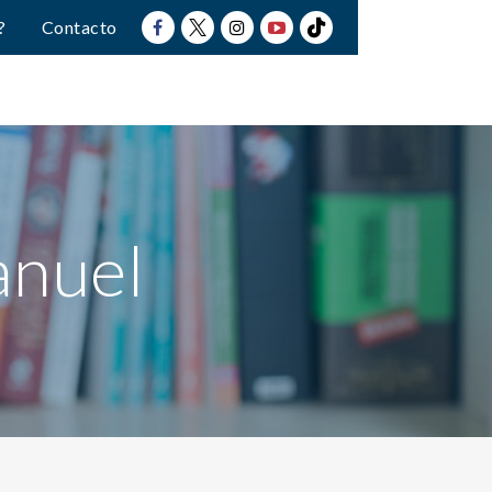
?
Contacto
anuel