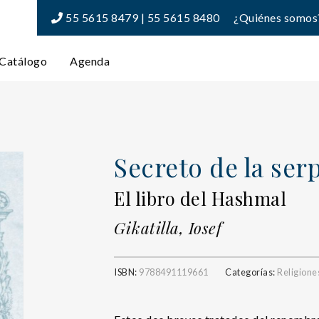
55 5615 8479 | 55 5615 8480
¿Quiénes somos
Catálogo
Agenda
Secreto de la serp
El libro del Hashmal
Gikatilla, Iosef
ISBN:
9788491119661
Categorías:
Religione