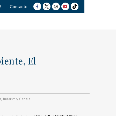
?
Contacto
iente, El
s
,
Judaísmo
,
Cábala