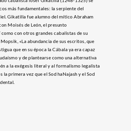
do cabalista Iosef Gikatilla (1248-1325) se
icos más fundamentales: la serpiente del
iel. Gikatilla fue alumno del mítico Abraham
 con Moisés de León, el presunto
í como con otros grandes cabalistas de su
 Mopsik, «La abundancia de sus escritos, que
stigua que en su época la Cábala ya era capaz
 judaísmo y de plantearse como una alternativa
ién a la exégesis literal y al formalismo legalista
es la primera vez que el Sod haNajash y el Sod
dental.