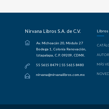
Nirvana Libros S.A. de C.V.
Libros
Av. Michoacán 20, Módulo 27
CATÁ
Bodega 1, Colonia Renovación,
AUTOR
Iztapalapa, C.P. 09209, CDMX.
MÁS V
55 5615 8479 | 55 5615 8480
NOVE
nirvana@nirvanalibros.com.mx