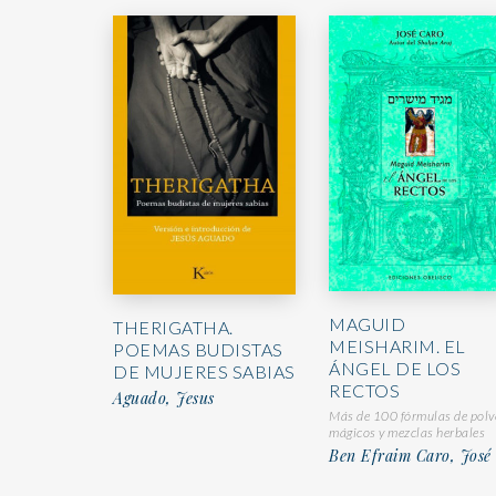
MAGUID
THERIGATHA.
MEISHARIM. EL
POEMAS BUDISTAS
ÁNGEL DE LOS
DE MUJERES SABIAS
RECTOS
Aguado, Jesus
Más de 100 fórmulas de polv
mágicos y mezclas herbales
Ben Efraim Caro, José