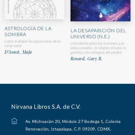
ASTROLOGÍA DE LA
LA DESAPARICIÓN DEL
SOMBRA
UNIVERSO (N.E.)
Cómo trabajar las oposiciones de tu
Una charla sobre las ilusiones, Las
carta natal
vidas pasadas, la religión, Elsexo, la
D’Aoust, Maja
política y los milagros del perdón
Renard, Gary R.
Nirvana Libros S.A. de C.V.
Av. Michoacán 20, Módulo 27 Bodega 1, Colonia
Renovación, Iztapalapa, C.P. 09209, CDMX.