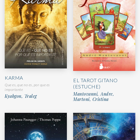
KARMA
EL TAROT GITANO
Que es, que no es, por que es
(ESTUCHE)
importante
Mantovanni, Andre,
Kyabgon, Traleg
Martoni, Cristina