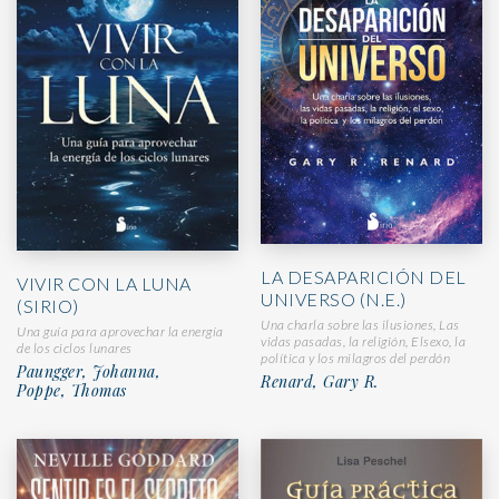
LA DESAPARICIÓN DEL
VIVIR CON LA LUNA
UNIVERSO (N.E.)
(SIRIO)
Una charla sobre las ilusiones, Las
Una guía para aprovechar la energía
vidas pasadas, la religión, Elsexo, la
de los ciclos lunares
política y los milagros del perdón
Paungger, Johanna,
Renard, Gary R.
Poppe, Thomas