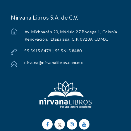
Nirvana Libros S.A. de C.V.
Av. Michoacán 20, Módulo 27 Bodega 1, Colonia
Renovación, Iztapalapa, C.P. 09209, CDMX.
55 5615 8479 | 55 5615 8480
nirvana@nirvanalibros.com.mx