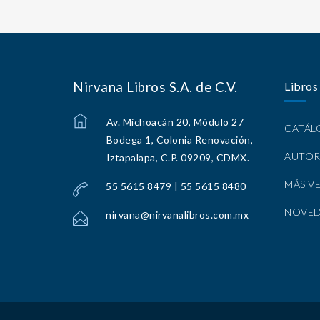
Nirvana Libros S.A. de C.V.
Libros
Av. Michoacán 20, Módulo 27
CATÁ
Bodega 1, Colonia Renovación,
AUTOR
Iztapalapa, C.P. 09209, CDMX.
MÁS V
55 5615 8479 | 55 5615 8480
NOVE
nirvana@nirvanalibros.com.mx