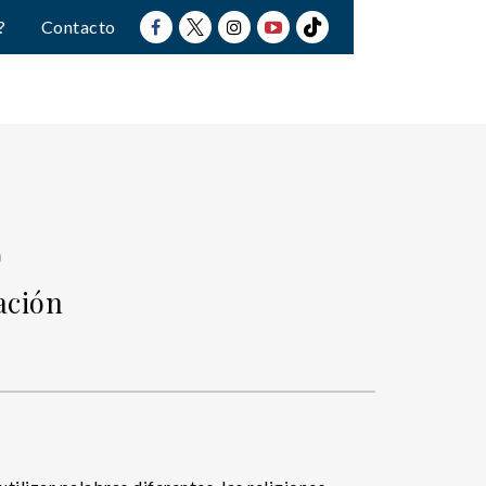
?
Contacto
)
iación