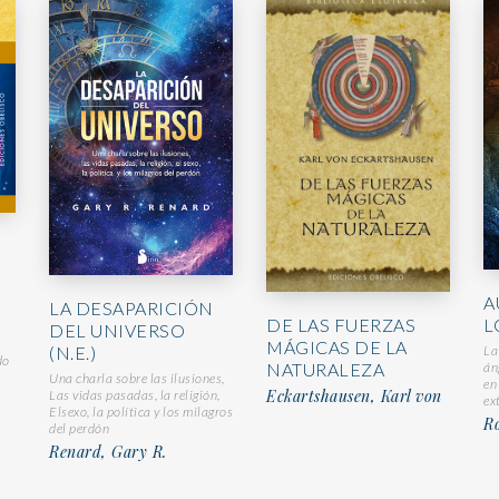
A
LA DESAPARICIÓN
DE LAS FUERZAS
L
DEL UNIVERSO
MÁGICAS DE LA
(N.E.)
La
do
NATURALEZA
án
Una charla sobre las ilusiones,
en
Eckartshausen, Karl von
Las vidas pasadas, la religión,
ex
Elsexo, la política y los milagros
Ro
del perdón
Renard, Gary R.