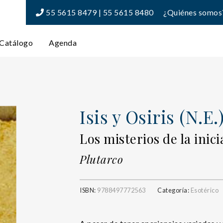
55 5615 8479 | 55 5615 8480
¿Quiénes somos
Catálogo
Agenda
Isis y Osiris (N.E.
Los misterios de la inic
Plutarco
ISBN:
9788497772563
Categoría:
Esotérico