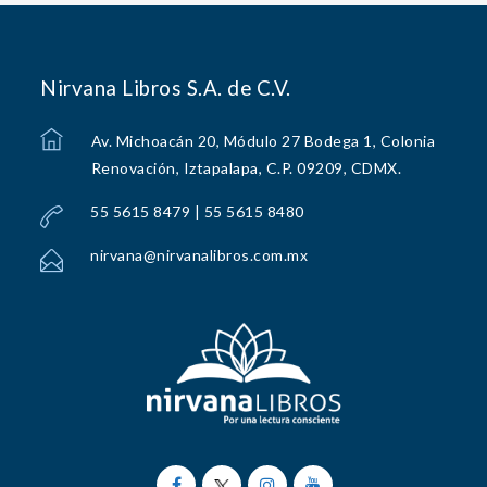
Nirvana Libros S.A. de C.V.
Av. Michoacán 20, Módulo 27 Bodega 1, Colonia
Renovación, Iztapalapa, C.P. 09209, CDMX.
55 5615 8479 | 55 5615 8480
nirvana@nirvanalibros.com.mx