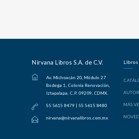
Nirvana Libros S.A. de C.V.
Libros
Av. Michoacán 20, Módulo 27
CATÁ
Bodega 1, Colonia Renovación,
AUTOR
Iztapalapa, C.P. 09209, CDMX.
MÁS V
55 5615 8479 | 55 5615 8480
NOVE
nirvana@nirvanalibros.com.mx