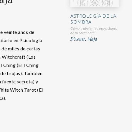
ASTROLOGÍA DE LA
SOMBRA
Cómo trabajar las oposiciones
e veinte años de
de tu carta natal
D’Aoust, Maja
itario en Psicología
 de miles de cartas
n Witchcraft (Los
 I Ching (El I Ching
o de brujas). También
 fuente secreta) y
hite Witch Tarot (El
ca).