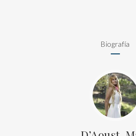
Biografía
D’Aoust, M