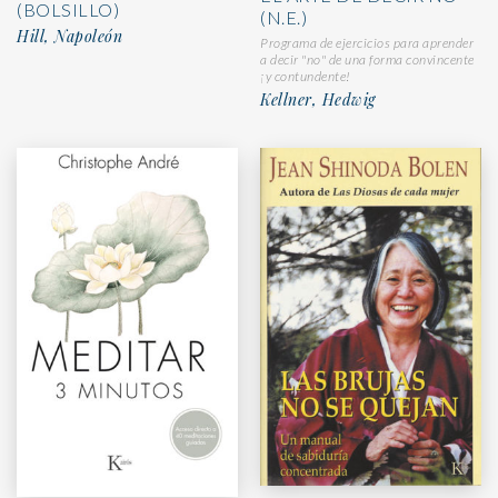
(BOLSILLO)
(N.E.)
Hill, Napoleón
Programa de ejercicios para aprender
a decir "no" de una forma convincente
¡y contundente!
Kellner, Hedwig