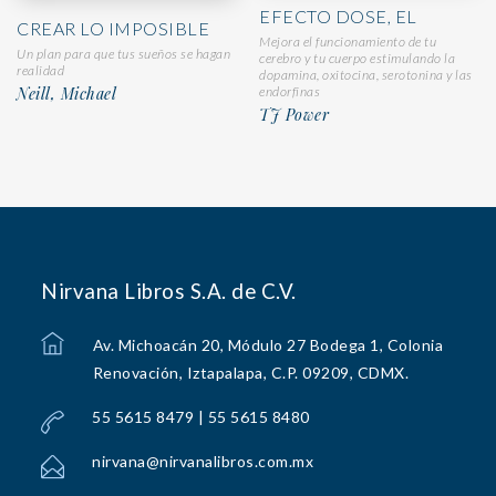
EFECTO DOSE, EL
CREAR LO IMPOSIBLE
Mejora el funcionamiento de tu
Un plan para que tus sueños se hagan
cerebro y tu cuerpo estimulando la
realidad
dopamina, oxitocina, serotonina y las
Neill, Michael
endorfinas
TJ Power
Nirvana Libros S.A. de C.V.
Av. Michoacán 20, Módulo 27 Bodega 1, Colonia
Renovación, Iztapalapa, C.P. 09209, CDMX.
55 5615 8479 | 55 5615 8480
nirvana@nirvanalibros.com.mx