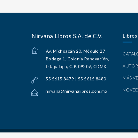
Nirvana Libros S.A. de C.V.
Libros
Av. Michoacán 20, Módulo 27
CATÁ
Bodega 1, Colonia Renovación,
AUTOR
Iztapalapa, C.P. 09209, CDMX.
MÁS V
55 5615 8479 | 55 5615 8480
NOVE
nirvana@nirvanalibros.com.mx