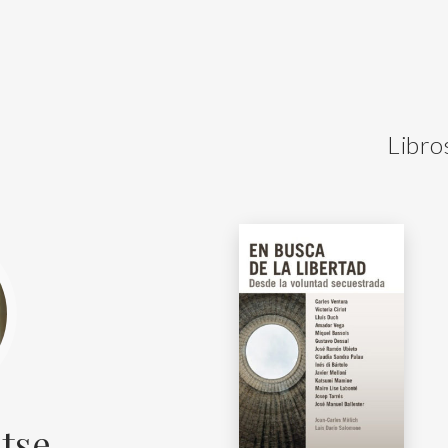
Libro
tse