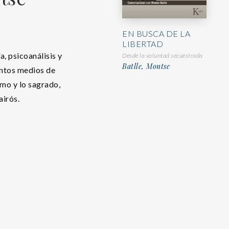
EN BUSCA DE LA
LIBERTAD
a, psicoanálisis y
Desde la voluntad secuestrada
Batlle, Montse
intos medios de
imo y lo sagrado,
irós.