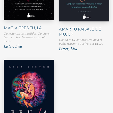
MAGIA ERES TÚ, LA
AMAR TU PAISAJE DE
MUJER
Conecta con tus sentidos. Confía en
tus instintos. Recuerda tu propia
Confía en tu instinto y reclama el
fuente
poder femenino y salvaje de ELLA.
Lister, Lisa
Lister, Lisa