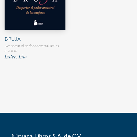
BRUJA
Despertar el poder ancestral de las
mujeres
Lister, Lisa
Nirvana Libros S.A. de C.V.