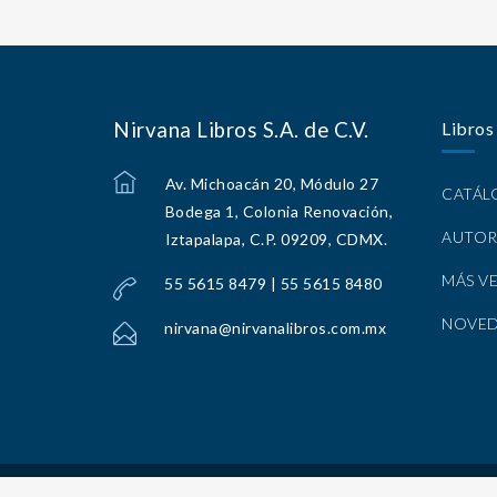
Nirvana Libros S.A. de C.V.
Libros
Av. Michoacán 20, Módulo 27
CATÁ
Bodega 1, Colonia Renovación,
AUTOR
Iztapalapa, C.P. 09209, CDMX.
MÁS V
55 5615 8479 | 55 5615 8480
NOVE
nirvana@nirvanalibros.com.mx