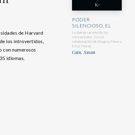
PODER
SILENCIOSO, EL
ersidades de Harvard
La fuerza secreta de los
introvertidos. Con la
 de los introvertidos,
colaboración de Gregory Mone y
Erica Moroz
do con numerosos
Cain, Susan
35 idiomas.