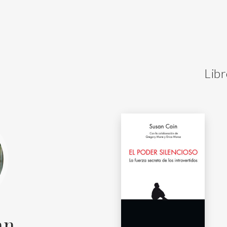
Libr
an