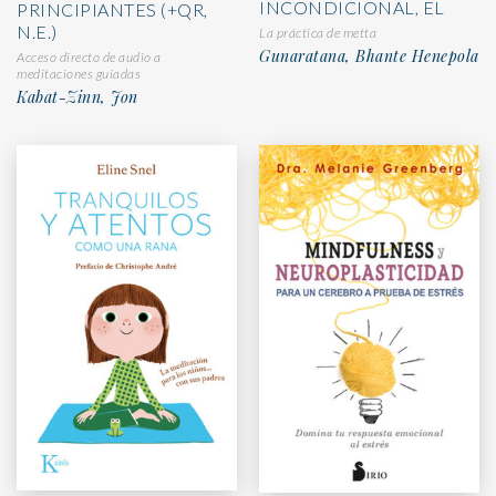
INCONDICIONAL, EL
PRINCIPIANTES (+QR,
N.E.)
La práctica de metta
Gunaratana, Bhante Henepola
Acceso directo de audio a
meditaciones guiadas
Kabat-Zinn, Jon