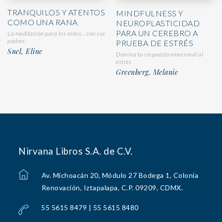
TRANQUILOS Y ATENTOS
MINDFULNESS Y
COMO UNA RANA
NEUROPLASTICIDAD
PARA UN CEREBRO A
La meditación para los niños... con sus
padres
PRUEBA DE ESTRÉS
Snel, Eline
Domina tu respuesta emocional al
estrés
Greenberg, Melanie
Nirvana Libros S.A. de C.V.
Av. Michoacán 20, Módulo 27 Bodega 1, Colonia
Renovación, Iztapalapa, C.P. 09209, CDMX.
55 5615 8479 | 55 5615 8480