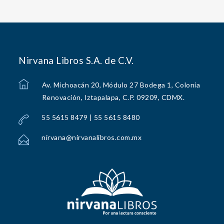
Nirvana Libros S.A. de C.V.
Av. Michoacán 20, Módulo 27 Bodega 1, Colonia
Renovación, Iztapalapa, C.P. 09209, CDMX.
55 5615 8479 | 55 5615 8480
nirvana@nirvanalibros.com.mx