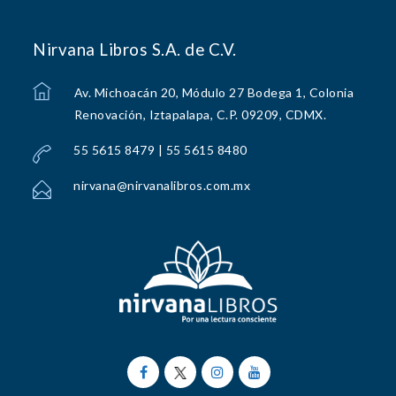
Nirvana Libros S.A. de C.V.
Av. Michoacán 20, Módulo 27 Bodega 1, Colonia
Renovación, Iztapalapa, C.P. 09209, CDMX.
55 5615 8479 | 55 5615 8480
nirvana@nirvanalibros.com.mx