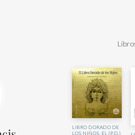
Libro
LIBRO DORADO DE
ncis
LOS NIÑOS, EL (P.D.)
L