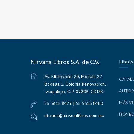
Nirvana Libros S.A. de C.V.
Libros
Av. Michoacán 20, Módulo 27
CATÁ
Bodega 1, Colonia Renovación,
AUTOR
Iztapalapa, C.P. 09209, CDMX.
MÁS V
55 5615 8479 | 55 5615 8480
NOVE
nirvana@nirvanalibros.com.mx