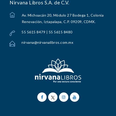
Nirvana Libros S.A. de C.V.
Av. Michoacán 20, Módulo 27 Bodega 1, Colonia
Renovación, Iztapalapa, C.P. 09209, CDMX.
55 5615 8479 | 55 5615 8480
nirvana@nirvanalibros.com.mx